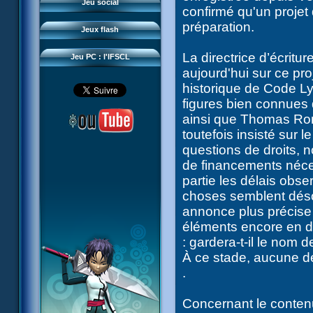
Questions fréquentes
Jeu social
confirmé qu'un projet
Sector 2 Escape
Téléchargements
préparation.
Jeux flash
Réseau IFSCL
La directrice d’écritur
Jeu PC : l'IFSCL
aujourd'hui sur ce pr
historique de Code L
figures bien connues 
ainsi que Thomas Rom
toutefois insisté sur l
questions de droits, 
de financements néce
partie les délais obse
choses semblent déso
annonce plus précise 
éléments encore en di
: gardera-t-il le nom
À ce stade, aucune dé
.
Concernant le conten