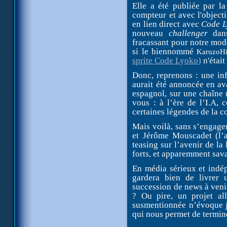
Elle a été publiée par l
compteur et avec l'object
en lien direct avec
Code L
nouveau
challenger
dan
fracassant pour notre mode
si le biennommé
KaruzoH
sprite Code Lyoko)
n'était
Donc, reprenons : une in
aurait été annoncée en ava
espagnol, sur une chaîne 
vous : à l’ère de l’I.A, 
certaines légendes de la 
Mais voilà, sans s’engager
et Jérôme Mouscadet (l’a
teasing sur l’avenir de la 
forts, et apparemment sav
En média sérieux et indé
gardera bien de livrer 
succession de news à ven
? Ou pire, un projet al
susmentionnée n’évoque j
qui nous permet de termin