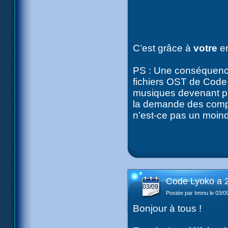
C’est grâce à
votre
e
PS : Une conséquence
fichiers OST de Code 
musiques devenant pr
la demande des compos
n’est-ce pas un moin
Code Lyoko a 2
03/09
Postée par Immu le 03/0
Bonjour à tous !