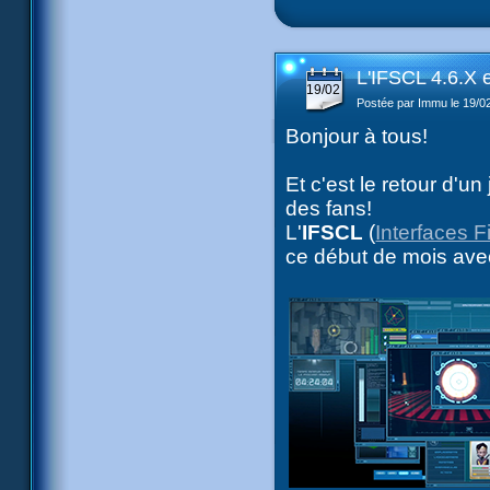
L'IFSCL 4.6.X e
19/02
Postée par Immu le 19/0
Bonjour à tous!
Et c'est le retour d'u
des fans!
L'
IFSCL
(
Interfaces 
ce début de mois ave