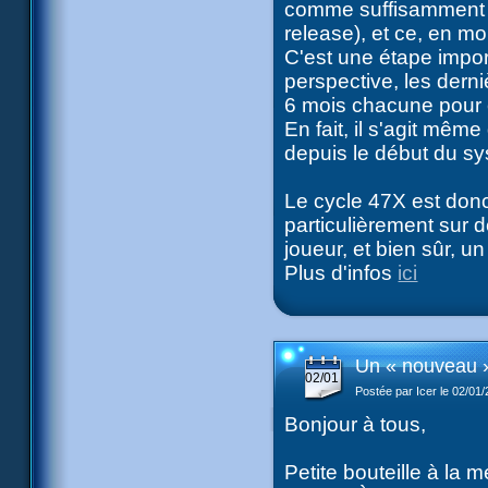
comme suffisamment st
release), et ce, en mo
C'est une étape import
perspective, les derni
6 mois chacune pour 
En fait, il s'agit même
depuis le début du s
Le cycle 47X est donc
particulièrement sur 
joueur, et bien sûr, u
Plus d'infos
ici
Un « nouveau 
02/01
Postée par Icer le 02/01
Bonjour à tous,
Petite bouteille à la