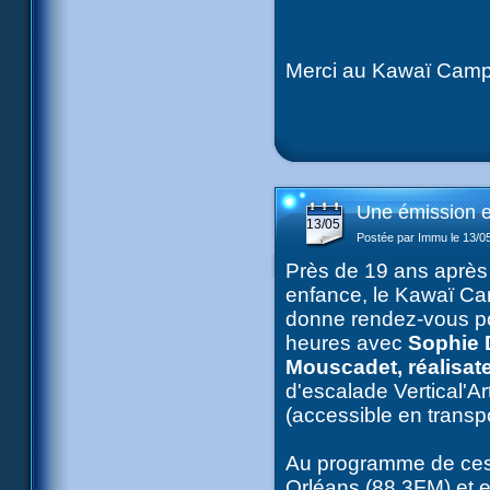
Merci au Kawaï Campus
Une émission e
13/05
Postée par Immu le 13/0
Près de 19 ans après 
enfance, le Kawaï C
donne rendez-vous po
heures avec
Sophie D
Mouscadet, réalisate
d'escalade Vertical'Ar
(accessible en trans
Au programme de ces
Orléans (88.3FM) et 