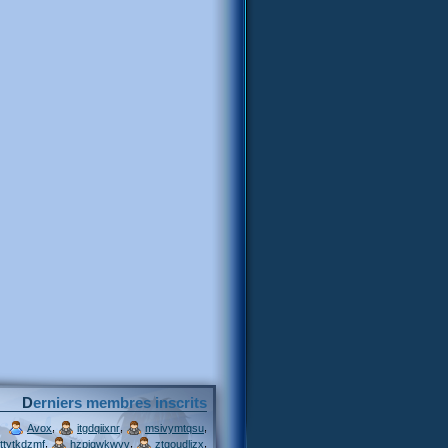
Derniers membres inscrits
,
,
,
Avox
itgdqiixnr
msivymtqsu
,
,
,
ttytkdzmf
hzpjqwkwvv
ztgoudljzx