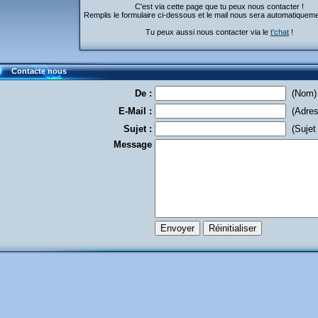
C'est via cette page que tu peux nous contacter !
Remplis le formulaire ci-dessous et le mail nous sera automatiquem
Tu peux aussi nous contacter via le
t'chat
!
Contacte nous
De :
(Nom)
E-Mail :
(Adress
Sujet :
(Sujet 
Message