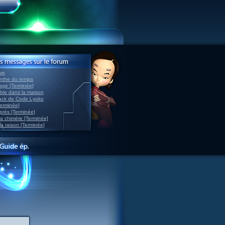
ve
inthe du temps
nage [Terminée]
able dans la maison
back de Code Lyoko
Terminée]
après [Terminée]
sa chimère [Terminée]
la raison [Terminée]