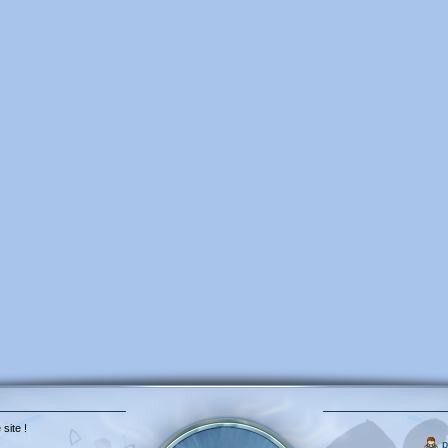
 site !
p