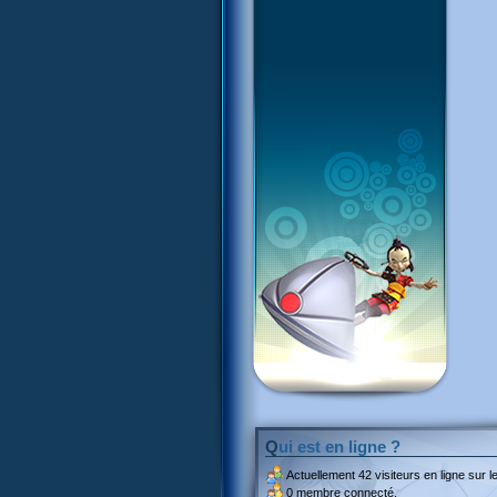
Qui est en ligne ?
Actuellement
42 visiteurs
en ligne sur le
0 membre connecté.