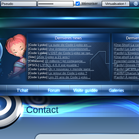
Mémoriser
[Code Lyoko]
La suite de Code Lyoko en ...
[One-Shot] La ca
[Code Lyoko]
Une émission exceptionnell...
[Fanfic] Le Labyr
[Code Lyoko]
L'OST de Code Lyoko se rap...
[Fanfic] L'Engre
[Site]
Code Lyoko a 21 ans !
[One-shot] Le di
[Créations]
10 millions ! (et compagnie...
Potentiel come 
[IFSCL]
L'IFSCL 4.6.X est jouable !
[Fanfic] Gnosis [
[Code Lyoko]
Un « nouveau » monde sans ...
[Fanfic] Dix ans 
[Code Lyoko]
Le retour de Code Lyoko ?
[Fanfic] Chacun 
[Code Lyoko]
Les 20 ans de Code Lyoko...
[Fanfic] À perdre 
Contact