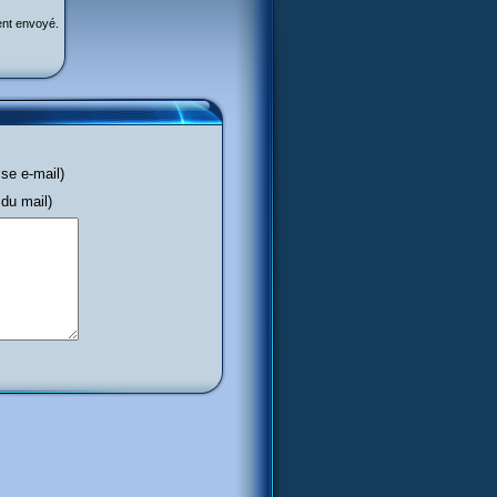
ent envoyé.
e e-mail)
du mail)