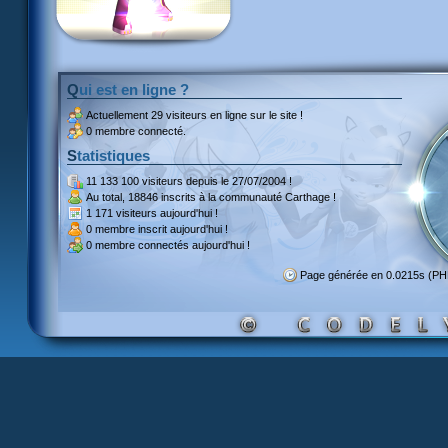
Qui est en ligne ?
Actuellement
29 visiteurs
en ligne sur le site !
0 membre connecté.
Statistiques
11 133 100 visiteurs
depuis le 27/07/2004 !
Au total,
18846 inscrits
à la communauté Carthage !
1 171 visiteurs
aujourd'hui !
0 membre inscrit
aujourd'hui !
0 membre
connectés aujourd'hui !
Page générée en 0.0215s (P