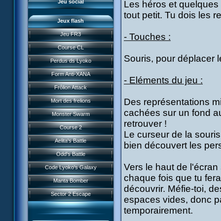
Jeu social
Les héros et quelques
tout petit. Tu dois les 
Jeux flash
Jeu FR3
- Touches :
Course CL
Souris, pour déplacer 
Perdus ds Lyoko
Form Anti-XANA
- Eléments du jeu :
Frôlion Attack
Des représentations m
Mort des frelions
cachées sur un fond au
Monster Swarm
retrouver !
Course 2
Le curseur de la souri
Présentation
Aelita's Battle
bien découvert les pers
News IFSCL
Odd's Battle
Le créateur
Vers le haut de l'écran
Code Lyoko's Galaxy
Médias
chaque fois que tu fera
Manta Bomber
Questions fréquentes
découvrir. Méfie-toi, 
Sector 2 Escape
espaces vides, donc pa
Téléchargements
temporairement.
Réseau IFSCL