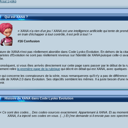
 sur Lyoko
Qui est XANA ?
« XANA n'a rien d'un jeu ! XANA est une intelligence artificielle qui tente de pren
en train d'échapper à tout contrôle, il est prêt à tout ! »
#16 Confusion
ture de XANA n'est pas réellement abordée dans Code Lyoko Evolution. En dehors de la citati
ristes d'Evolution ne sont pas réellement revenus sur l'identité de XANA puisque celle-ci avai
ée.
onséquent, si vous êtes arrivés directement sur cette page sans passer par le début de la r
ement relire
la première page de la rubrique
qui décrit en détail qui est XANA, avec quelques
 qui concerne les connaisseurs de la série, nous remarquerons qu'il n'y a pas de différence
celle de XANA 2.0 dans Evolution. Ses objectifs semblent les mêmes. Il a juste besoin d'une n
nir.
Histoire de XANA dans Code Lyoko Evolution
« Ce sont des codes... Des codes-sources exactement. Appartenant à XANA. Et au moment o
XANA, il a injecté ses codes en vous. (...) Et j'me demande si il envoie pas ses spectre