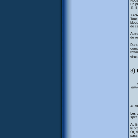
Nous 
En pr
11, i
XANA 
Tout 
bloqu
de ce
Autre
de ré
Dans 
compl
l'att
virus
3) 
doiv
Au vu
Les c
spec
Au fi
le pr
Or, d
passé