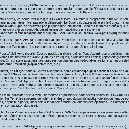
fin de la série animée, XANA était à un paroxysme de puissance. Il s'était étendu dans tous l
r, les héros ont pu concocter un programme qui l'a traqué dans le Réseau et a détruit toute
els) qu'il avait créés. Ainsi, les héros pensaient avoir tué XANA pour de bon.
ois après, les héros réalisent que XANA a survécu. En effet, le programme a trouvé un lieu
-agents des héros n'est pas allé le débusqué : Le Supercalculateur générant le Cortex. Il s'a
rcalculateur que XANA n'avait pas pu posséder totalement. Basé sur le même modèle que le
mes de protection sont très certainement bien supérieurs à la moyenne.
nde Virtuel était ainsi pas aussi étiqueté « XANA » que les Réplika. Cela peut expliquer que 
t ici.
sultat est que XANA est grandement affaibli. Et une triste ironie : il est de retour à la case dépar
é dans le Supercalculateur des héros. A présent, c'est dans celui de Tyron. Il ne peut plus 
leurs que Tyron ignore la présence du programme sur son Supercalculateur.
est affaibli, voire meurtri. Cela se traduit par divers points. Tout d'abord, ses premières man
ômes de son retour à Kadic (Défauts électriques, explosion des câbles) rappellent grandeme
e. On constate aussi que ses spectres, de plus en plus redoutables au fur et à mesure de la
los dans Evolution (Déplacement lent, etc.).
dant, se réfugier dans le Cortex n'est pas la seule entourloupe qui a permis à XANA de s'acc
cher, XANA a insufflé dans chacun des héros (Aelita, Odd, Ulrich & Yumi) des codes-sources
ragments de sa puissance perdue. En les récupérant, il récupérerait la possibilité de s'écha
le Réseau. L'intelligence artificielle développe donc un stratagème pour récupérer ses code
essous
)
. XANA récupérera donc progressivement sa puissance. Pour voir les différentes étape
ire à la page Code Lyoko Evolution
ou
le Guide des épisodes
.
 est de constater que la fameuse montée en puissance dont devrait bénéficier XANA au fur 
le. Sur Terre, les spectres semblent prendre un peu du poil de la bête (développement de p
es, capacité à parler) mais cela a tendance à varier en fonction des épisodes. Ses attaques 
le en comparaison du passé.
 le Monde Virtuel, en revanche, c'est l'inverse. XANA se surpasse en stratagème, magouill
e des bâtons dans les roues aux héros... Il semble même atteindre un niveau de puissance qu'
édentes aventures.
re vent et marée, XANA passera progressivement de trois quarts à 95% de sa puissance (E