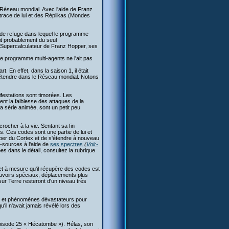
e Réseau mondial. Avec l'aide de Franz
 trace de lui et des Réplikas (Mondes
 de refuge dans lequel le programme
git probablement du seul
 Supercalculateur de Franz Hopper, ses
le programme multi-agents ne l'ait pas
t. En effet, dans la saison 1, il était
s'étendre dans le Réseau mondial. Notons
ifestations sont timorées. Les
nt la faiblesse des attaques de la
 série animée, sont un petit peu
rocher à la vie. Sentant sa fin
. Ces codes sont une partie de lui et
pper du Cortex et de s'étendre à nouveau
s-sources à l'aide de
ses spectres
(
Voir-
s dans le détail, consultez la rubrique
et à mesure qu'il récupère des codes est
ouvoirs spéciaux, déplacements plus
sur Terre resteront d'un niveau très
es et phénomènes dévastateurs pour
il n'avait jamais révélé lors des
pisode 25 « Hécatombe »). Hélas, son