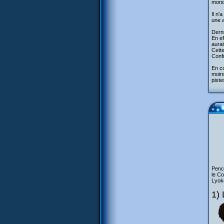
monde
Il n'
une 
Derni
En ef
aurai
Cette
Conf
En co
moins
piste
Pench
le Co
Lyoko
1) 