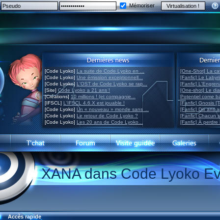
Mémoriser
[Code Lyoko]
La suite de Code Lyoko en ...
[One-Shot] La ca
[Code Lyoko]
Une émission exceptionnell...
[Fanfic] Le Labyr
[Code Lyoko]
L'OST de Code Lyoko se rap...
[Fanfic] L'Engre
[Site]
Code Lyoko a 21 ans !
[One-shot] Le di
[Créations]
10 millions ! (et compagnie...
Potentiel come 
[IFSCL]
L'IFSCL 4.6.X est jouable !
[Fanfic] Gnosis [
[Code Lyoko]
Un « nouveau » monde sans ...
[Fanfic] Dix ans 
[Code Lyoko]
Le retour de Code Lyoko ?
[Fanfic] Chacun 
[Code Lyoko]
Les 20 ans de Code Lyoko...
[Fanfic] À perdre 
XANA dans Code Lyoko Ev
Accès rapide