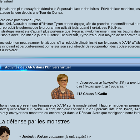
 virtuel.
a jamais non plus essayé de détruire le Supercalculateur des héros. Privé de leur machine, le
attaque lancée depuis une Tour du Cortex.
ère cible potentielle : Tyron !
fet, XANA aurait pu tenter d'éliminer Tyron et son équipe, afin de prendre un contrôle total su
t reproduit le schéma que le programme utilisait jadis quand il créait ses Réplikas.
 stratégie aurait été d'autant plus porteuse que Tyron a, involontairement, mis les bâtons d
usion » avec une mise à jour du Cortex. De surcroît, Tyron n'a aucun moyen de désactiver 
nclusion, on peut avancer le fait que, s'il a redoublé d'ingéniosité par le passé, le XANA affa
 innovant et particulièrement borné sur son seul objectif de récupération des codes-sources, l
s à explorer.
Activités de XANA dans l'Univers virtuel
« Va inspecter le labyrinthe. S'il y a une to
c'est là-bas que tu la trouveras. »
#12 Chaos à Kadic
ons nous à présent sur l'emprise de XANA sur le monde virtuel. Il faut remarquer en premie
rtex qu'il ne l'était sur Lyoko. En effet, bien que confiné sur le Supercalculateur de Tyron, X
 et y envoyer ses monstres ou encore agir dans le Réseau. Alors que manigance notre intellig
La défense par les monstres
« Jérémie ! Fini les vacances, je suis repéré ! »