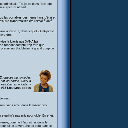
ue principale. Toujours dans l'épisode
ù le spectre attend.
tous les portables des héros hors d'état et
d'autre d'anormal n'a été relevé à côté
Chaos à Kadic », dans lequel XANA pirate
 mystère...
ise la loterie que XANA fait
t se rendent compte trop tard que
n prenait au Skidbladnir à grand coup de
. Et que les sans-codes
c'est les codés. Ceux à
va cibler en priorité. »
#15 Les sans-codes
dentes.
 sont sans arrêt dans le viseur des
 qu'il n'a pas pris pour cible. En effet,
rémie, comme il l'aurait fait dans le
r lui un adversaire de taille dans le