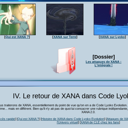
[
Qui est XANA ?
]
[
XANA sur Terre
]
[
XANA sur Lyoko
]
[Dossier]
Les attaques de XANA :
L'intégrale !
IV. Le retour de XANA dans Code Lyo
nous traiterons de XANA, essentiellement du point de vue qu'on en a de Code Lyoko Evolution. 
me... mais en différent. Bien qu'il n'y ait pas de quoi lui consacrer une rubrique indépendant
XANA 2.0.
cès rapide
] [
Qui est XANA ?
] [
Histoire de XANA dans Code Lyoko Evolution
] [
Attaques de XA
l'Univers virtuel
] [
XANA de CLE chez les fans
]