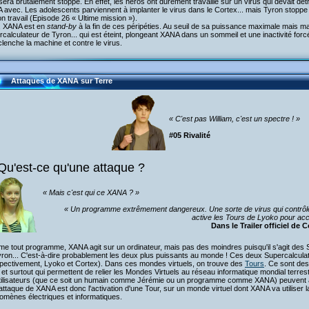
sera brutalement stoppé. En effet, les héros ont durement travaillé sur un virus qui devait détr
avec. Les adolescents parviennent à implanter le virus dans le Cortex... mais Tyron stoppe 
n travail (Episode 26 « Ultime mission »).
i, XANA est en
stand-by
à la fin de ces péripéties. Au seuil de sa puissance maximale mais ma
calculateur de Tyron... qui est éteint, plongeant XANA dans un sommeil et une inactivité forc
lenche la machine et contre le virus.
Attaques de XANA sur Terre
« C'est pas William, c'est un spectre ! »
#05 Rivalité
Qu'est-ce qu'une attaque ?
« Mais c'est qui ce XANA ? »
« Un programme extrêmement dangereux. Une sorte de virus qui contrôle l'
active les Tours de Lyoko pour ac
Dans le Trailer officiel de
e tout programme, XANA agit sur un ordinateur, mais pas des moindres puisqu'il s'agit des
ron... C'est-à-dire probablement les deux plus puissants au monde ! Ces deux Supercalcula
pectivement, Lyoko et Cortex). Dans ces mondes virtuels, on trouve des
Tours
. Ce sont de
. et surtout qui permettent de relier les Mondes Virtuels au réseau informatique mondial terre
utilisateurs (que ce soit un humain comme Jérémie ou un programme comme XANA) peuvent a
ttaque de XANA est donc l'activation d'une Tour, sur un monde virtuel dont XANA va utiliser
omènes électriques et informatiques.