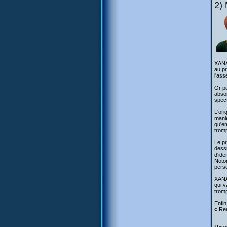
2)
XANA 
au pr
l'as
Or po
absor
spec
L'ori
maniè
qu'e
tromp
Le pr
dessu
d'ide
Noton
perso
XANA 
qui 
tromp
Enfin
« Ren