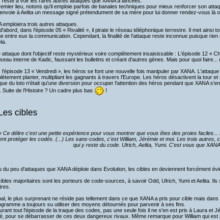
reste à voir les rares autres attaques que XANA a lancées.
emier lieu, notons qu'il emploie parfois de banales techniques pour mieux renforcer son attaq
l envoie à Aelita un message signé prétendument de sa mère pour lui donner rendez-vous là o
emploiera trois autres attaques.
d'abord, dans l'épisode 05 « Rivalité », il pirate le réseau téléphonique terrestre. Il met ainsi 
e entre eux la communication. Cependant, la finalité de l'attaque reste inconnue puisque rien 
la.
 attaque dont l'objectif reste mystérieux voire complètement insaisissable : L'épisode 12 « 
seau interne de Kadic, faussant les bulletins et créant d'autres gènes. Mais pour quoi faire...
l'épisode 13 « Vendredi », les héros se font une nouvelle fois manipuler par XANA. L'attaque v
ètement planter, multipliant les gagnants à travers l'Europe. Les héros désactivent la tour e
aque du loto n'était qu'une diversion pour occuper l'attention des héros pendant que XANA s'e
. Suite de l'Histoire ? Un cadre plus bas
!
Les cibles
« Ce délire c'est une petite expérience pour vous montrer que vous êtes des proies faciles..
ent protéger les codés. (...) Les sans-codes, c'est William, Jérémie et moi. Les trois autres, 
qui y reste du code. Ulrich, Aelita, Yumi. C'est vous que XANA 
 du peu d'attaques que XANA déploie dans Evolution, les cibles en deviennent forcément évi
ibles majoritaires sont les porteurs de code-sources, à savoir Odd, Ulrich, Yumi et Aelita. Ils
tres.
nal, le plus surprenant ne réside pas tellement dans ce que XANA a pris pour cible mais dans ce
ogramme a toujours su utiliser des moyens détournés pour parvenir à ses fins.
urant tout l'épisode de la traque des codes, pas une seule fois il ne s'en est pris à Laura et Jé
, pour se débarrasser de ces deux dangereux rivaux. Même remarque pour William qui est pou