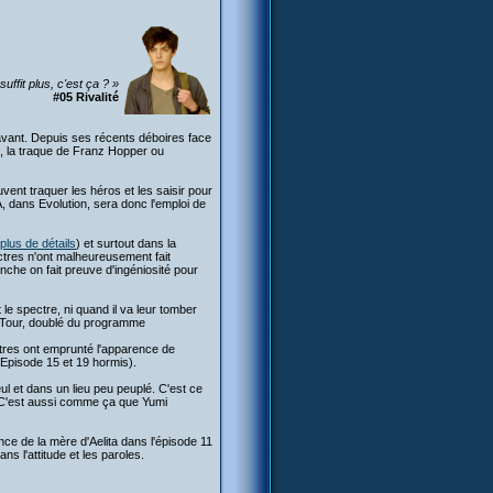
uffit plus, c'est ça ? »
#05 Rivalité
avant. Depuis ses récents déboires face
s, la traque de Franz Hopper ou
uvent traquer les héros et les saisir pour
A, dans Evolution, sera donc l'emploi de
plus de détails
) et surtout dans la
ctres n'ont malheureusement fait
anche on fait preuve d'ingéniosité pour
le spectre, ni quand il va leur tomber
e Tour, doublé du programme
ctres ont emprunté l'apparence de
(Episode 15 et 19 hormis).
ul et dans un lieu peu peuplé. C'est ce
 C'est aussi comme ça que Yumi
ce de la mère d'Aelita dans l'épisode 11
s l'attitude et les paroles.