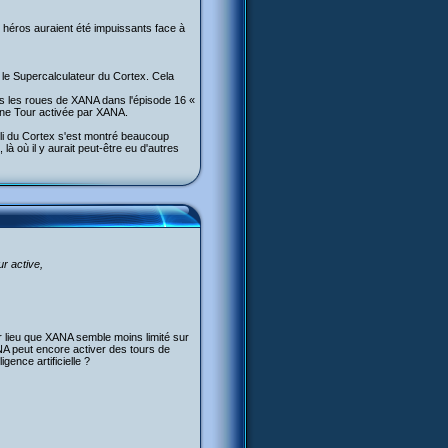
s héros auraient été impuissants face à
r le Supercalculateur du Cortex. Cela
ans les roues de XANA dans l'épisode 16 «
une Tour activée par XANA.
ibli du Cortex s'est montré beaucoup
à où il y aurait peut-être eu d'autres
ur active,
r lieu que XANA semble moins limité sur
ANA peut encore activer des tours de
ence artificielle ?