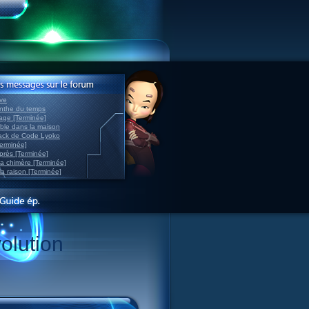
ve
inthe du temps
nage [Terminée]
able dans la maison
back de Code Lyoko
Terminée]
après [Terminée]
sa chimère [Terminée]
la raison [Terminée]
olution