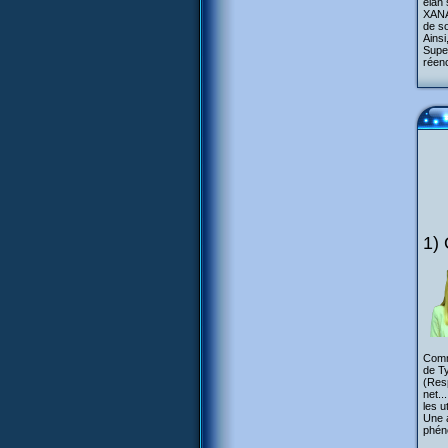
élan 
XANA 
de so
Ains
Super
réenc
1) 
Comm
de Ty
(Res
net..
les 
Une a
phén