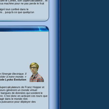
uire le Cortex, son Supercalculateur... et
sa machine pour ne pas perde le fruit
lgré tout confiné dans le
ée... jusqu'à ce que quelqu'un
énergie électrique. Il
céder à notre monde. »
 Code Lyoko Evolution
 Supercalculateurs de Franz Hopper et
teurs génèrent un monde virtuel
s banques de données qui sondent le
stre. C'est donc en activant ces tours que
gir dans le monde réel.
 la puissance pour déployer des