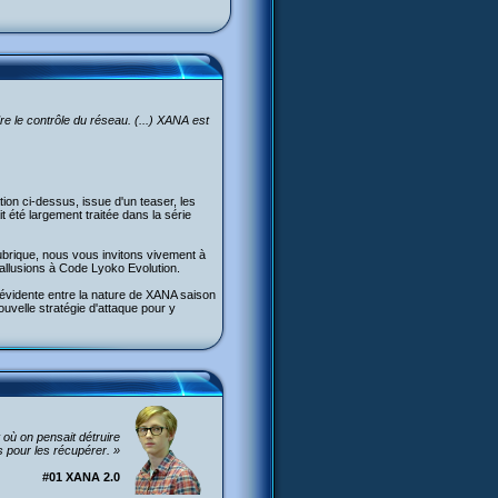
dre le contrôle du réseau. (...) XANA est
on ci-dessus, issue d'un teaser, les
t été largement traitée dans la série
ubrique, nous vous invitons vivement à
 allusions à Code Lyoko Evolution.
 évidente entre la nature de XANA saison
ouvelle stratégie d'attaque pour y
ù on pensait détruire
s pour les récupérer. »
#01 XANA 2.0