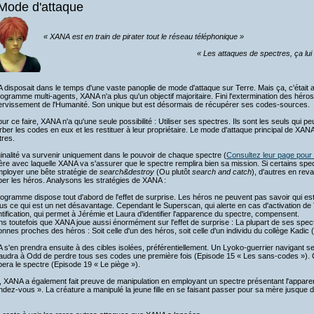
 Mode d'attaque
« XANA est en train de pirater tout le réseau téléphonique »
« Les attaques de spectres, ça lui s
disposait dans le temps d'une vaste panoplie de mode d'attaque sur Terre. Mais ça, c'était 
ogramme multi-agents, XANA n'a plus qu'un objectif majoritaire. Fini l'extermination des héro
servissement de l'Humanité. Son unique but est désormais de récupérer ses codes-sources.
ur ce faire, XANA n'a qu'une seule possibilité : Utiliser ses spectres. Ils sont les seuls qui pe
ber les codes en eux et les restituer à leur propriétaire. Le mode d'attaque principal de XAN
tres.
ginalité va survenir uniquement dans le pouvoir de chaque spectre (
Consultez leur page pour 
re avec laquelle XANA va s'assurer que le spectre remplira bien sa mission. Si certains spe
mployer une bête stratégie de
search&destroy
(Ou plutôt
search and catch
), d'autres en rev
er les héros. Analysons les stratégies de XANA :
ogramme dispose tout d'abord de l'effet de surprise. Les héros ne peuvent pas savoir qui est 
s ce qui est un net désavantage. Cependant le Superscan, qui alerte en cas d'activation d
ntification, qui permet à Jérémie et Laura d'identifier l'apparence du spectre, compensent.
s toutefois que XANA joue aussi énormément sur l'effet de surprise : La plupart de ses spe
nnes proches des héros : Soit celle d'un des héros, soit celle d'un individu du collège Kadic 
s'en prendra ensuite à des cibles isolées, préférentiellement. Un Lyoko-guerrier navigant se
vaudra à Odd de perdre tous ses codes une première fois (Episode 15 « Les sans-codes »).
era le spectre (Episode 19 « Le piège »).
, XANA a également fait preuve de manipulation en employant un spectre présentant l'apparen
dez-vous ». La créature a manipulé la jeune fille en se faisant passer pour sa mère jusque dan