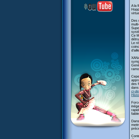
A la 
Hoppe
virtu
Des m
multi
Supe
systè
Ce Mo
détrui
Le ré
coinc
d'ail
XANA 
sympt
Genès
ramol
Cepen
appro
des f
dans 
ci-d
Histo
Force
inéga
rapid
faib
Dans
mettr
préc
Cont