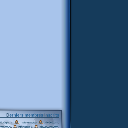
Derniers membres inscrits
,
,
,
itgdqiixnr
msivymtqsu
pttytkdzmf
,
,
,
jqwkwvv
ztgoudljzx
snwxwvpywh