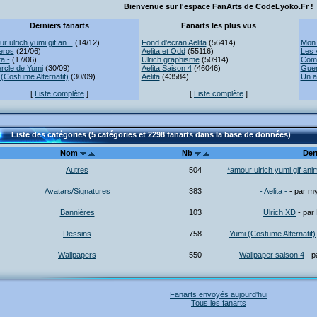
Bienvenue sur l'espace FanArts de CodeLyoko.Fr !
Derniers fanarts
Fanarts les plus vus
r ulrich yumi gif an...
(14/12)
Fond d'ecran Aelita
(56414)
Mon 
eros
(21/06)
Aelita et Odd
(55116)
Les 
ta -
(17/06)
Ulrich graphisme
(50914)
Comb
rcle de Yumi
(30/09)
Aelita Saison 4
(46046)
Guer
(Costume Alternatif)
(30/09)
Aelita
(43584)
Un a
[
Liste complète
]
[
Liste complète
]
Liste des catégories (5 catégories et 2298 fanarts dans la base de données)
Nom
Nb
Der
Autres
504
*amour ulrich yumi gif ani
Avatars/Signatures
383
- Aelita -
- par my
Bannières
103
Ulrich XD
- par 
Dessins
758
Yumi (Costume Alternatif)
Wallpapers
550
Wallpaper saison 4
- p
Fanarts envoyés aujourd'hui
Tous les fanarts