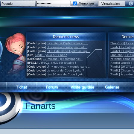
Mémoriser
[Code Lyoko]
La suite de Code Lyoko en ...
[One-Shot] La ca
[Code Lyoko]
Une émission exceptionnell...
[Fanfic] Le Labyr
[Code Lyoko]
L'OST de Code Lyoko se rap...
[Fanfic] L'Engre
[Site]
Code Lyoko a 21 ans !
[One-shot] Le di
[Créations]
10 millions ! (et compagnie...
Potentiel come 
[IFSCL]
L'IFSCL 4.6.X est jouable !
[Fanfic] Gnosis [
[Code Lyoko]
Un « nouveau » monde sans ...
[Fanfic] Dix ans 
[Code Lyoko]
Le retour de Code Lyoko ?
[Fanfic] Chacun 
[Code Lyoko]
Les 20 ans de Code Lyoko...
[Fanfic] À perdre 
Fanarts