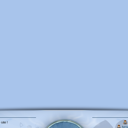
 site !
hzp