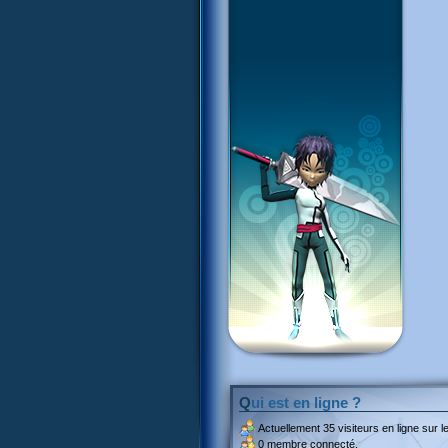
Qui est en ligne ?
Actuellement
35 visiteurs
en ligne sur le
0 membre connecté.