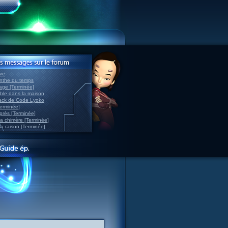
ve
inthe du temps
nage [Terminée]
able dans la maison
back de Code Lyoko
Terminée]
après [Terminée]
sa chimère [Terminée]
la raison [Terminée]