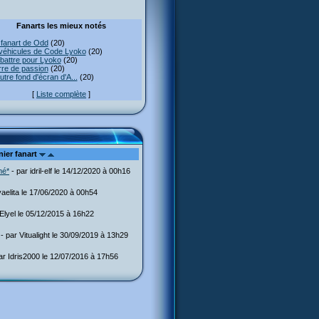
Fanarts les mieux notés
fanart de Odd
(20)
véhicules de Code Lyoko
(20)
attre pour Lyoko
(20)
re de passion
(20)
utre fond d'écran d'A...
(20)
[
Liste complète
]
nier fanart
mé*
- par idril-elf le 14/12/2020 à 00h16
aelita le 17/06/2020 à 00h54
Elyel le 05/12/2015 à 16h22
- par Vitualight le 30/09/2019 à 13h29
ar Idris2000 le 12/07/2016 à 17h56