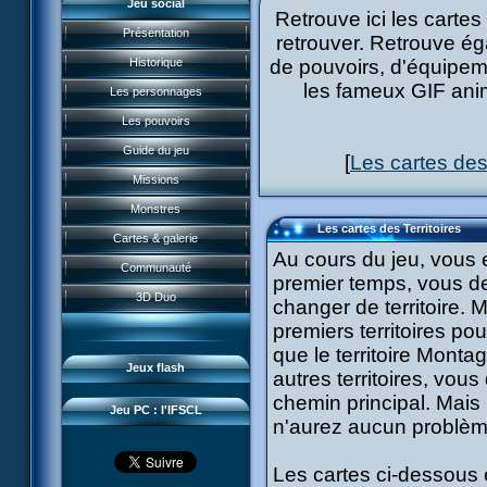
Jeu social
Retrouve ici les cartes
Course CL
Présentation
retrouver. Retrouve é
Perdus ds Lyoko
Historique
de pouvoirs, d'équipeme
Form Anti-XANA
les fameux GIF ani
Les personnages
Frôlion Attack
Les pouvoirs
Mort des frelions
Guide du jeu
[
Les cartes des 
Monster Swarm
Missions
Course 2
Présentation
Monstres
Aelita's Battle
Les cartes des Territoires
News IFSCL
Cartes & galerie
Odd's Battle
Au cours du jeu, vous 
Le créateur
Communauté
premier temps, vous de
Code Lyoko's Galaxy
Médias
3D Duo
changer de territoire. 
Manta Bomber
Questions fréquentes
premiers territoires p
Sector 2 Escape
que le territoire Monta
Téléchargements
Jeux flash
autres territoires, vou
Réseau IFSCL
chemin principal. Mais
Jeu PC : l'IFSCL
n'aurez aucun problèm
Les cartes ci-dessous 