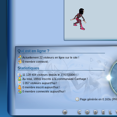
Qui est en ligne ?
Actuellement
22 visiteurs
en ligne sur le site !
0 membre connecté.
Statistiques
11 128 404 visiteurs
depuis le 27/07/2004 !
Au total,
18841 inscrits
à la communauté Carthage !
1 057 visiteurs
aujourd'hui !
0 membre inscrit
aujourd'hui !
0 membre
connectés aujourd'hui !
Page générée en 0.163s (PH