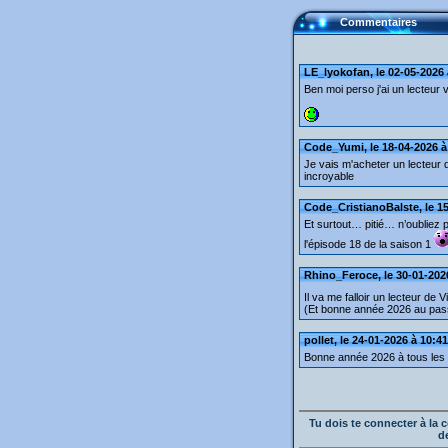
Commentaires
LE_lyokofan, le 02-05-2026 
Ben moi perso j'ai un lecteur 
Code_Yumi, le 18-04-2026 à
Je vais m'acheter un lecteur 
incroyable
Code_CristianoBalste, le 15
Et surtout… pitié… n’oubliez 
l'épisode 18 de la saison 1
Rhino_Feroce, le 30-01-202
Il va me falloir un lecteur de V
(Et bonne année 2026 au pa
pollet, le 24-01-2026 à 10:41
Bonne année 2026 à tous les L
Tu dois te connecter à l
d