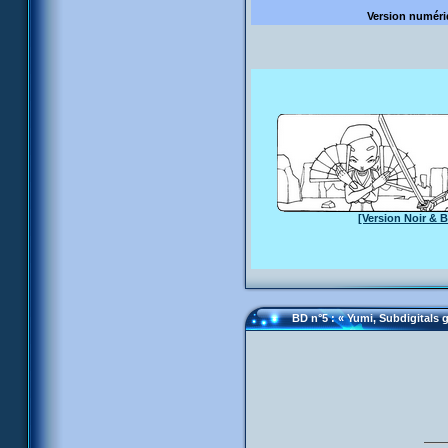
Version numér
[Version Noir & B
BD n°5 : « Yumi, Subdigitals 