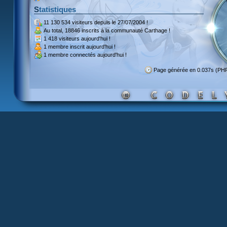
Statistiques
11 130 534 visiteurs
depuis le 27/07/2004 !
Au total,
18846 inscrits
à la communauté Carthage !
1 418 visiteurs
aujourd'hui !
1 membre inscrit
aujourd'hui !
1 membre
connectés aujourd'hui !
Page générée en 0.037s (PH