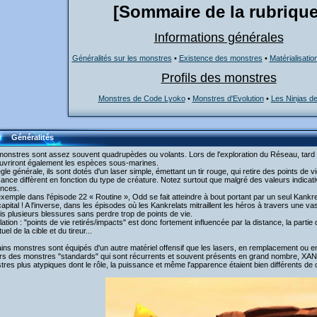
[Sommaire de la rubrique
Informations générales
Généralités sur les monstres
•
Existence des monstres
•
Matérialisatio
Profils des monstres
Monstres de Code Lyoko
•
Monstres d'Evolution
•
Les Ninjas d
Généralités
onstres sont assez souvent quadrupèdes ou volants. Lors de l'exploration du Réseau, tard d
uvriront également les espèces sous-marines.
gle générale, ils sont dotés d'un laser simple, émettant un tir rouge, qui retire des points de vie
ance diffèrent en fonction du type de créature. Notez surtout que malgré des valeurs indicatives
ences.
xemple dans l'épisode 22 « Routine », Odd se fait atteindre à bout portant par un seul Kankrelat
apital ! A l'inverse, dans les épisodes où les Kankrelats mitraillent les héros à travers une v
is plusieurs blessures sans perdre trop de points de vie.
lation : "points de vie retirés/impacts" est donc fortement influencée par la distance, la parti
uel de la cible et du tireur...
ins monstres sont équipés d'un autre matériel offensif que les lasers, en remplacement ou 
rs des monstres "standards" qui sont récurrents et souvent présents en grand nombre, XAN
res plus atypiques dont le rôle, la puissance et même l'apparence étaient bien différents de c