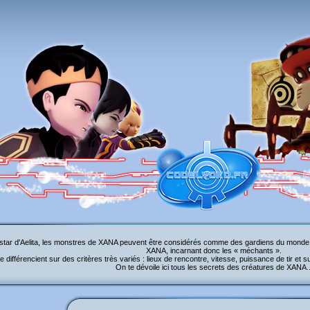
instar d'Aelita, les monstres de XANA peuvent être considérés comme des gardiens du monde v
XANA, incarnant donc les « méchants ».
se différencient sur des critères très variés : lieux de rencontre, vitesse, puissance de tir et
On te dévoile ici tous les secrets des créatures de XANA..