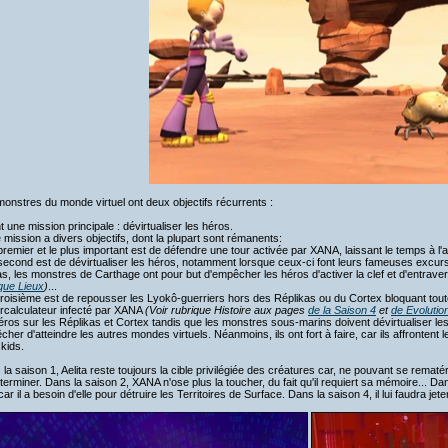
onstres du monde virtuel ont deux objectifs récurrents :
nt une mission principale : dévirtualiser les héros.
 mission a divers objectifs, dont la plupart sont rémanents:
premier et le plus important est de défendre une tour activée par XANA, laissant le temps à l'a
second est de dévirtualiser les héros, notamment lorsque ceux-ci font leurs fameuses excurs
s, les monstres de Carthage ont pour but d'empêcher les héros d'activer la clef et d'entraver
que Lieux
)
...
troisième est de repousser les Lyokô-guerriers hors des Réplikas ou du Cortex bloquant toute
rcalculateur infecté par XANA
(Voir rubrique Histoire aux pages
de la Saison 4
et
de Evolutio
éros sur les Réplikas et Cortex tandis que les monstres sous-marins doivent dévirtualiser l
her d'atteindre les autres mondes virtuels. Néanmoins, ils ont fort à faire, car ils affronten
kids.
la saison 1, Aelita reste toujours la cible privilégiée des créatures car, ne pouvant se rematérial
xterminer. Dans la saison 2, XANA n'ose plus la toucher, du fait qu'il requiert sa mémoire... Dan
car il a besoin d'elle pour détruire les Territoires de Surface. Dans la saison 4, il lui faudra jet