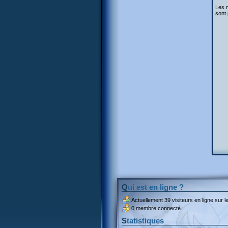
Les 
sont 
Qui est en ligne ?
Actuellement
39 visiteurs
en ligne sur le
0 membre connecté.
Statistiques