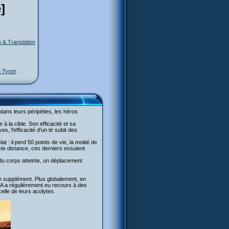
]
n & Translation
e Tyron
ans leurs péripéties, les héros
 à la cible. Son efficacité et sa
, l'efficacité d'un tir subit des
 : il perd 50 points de vie, la moitié de
aste distance, ces derniers essuient
e du corps atteinte, un déplacement
en supplément. Plus globalement, en
A a régulièrement eu recours à des
elle de leurs acolytes.