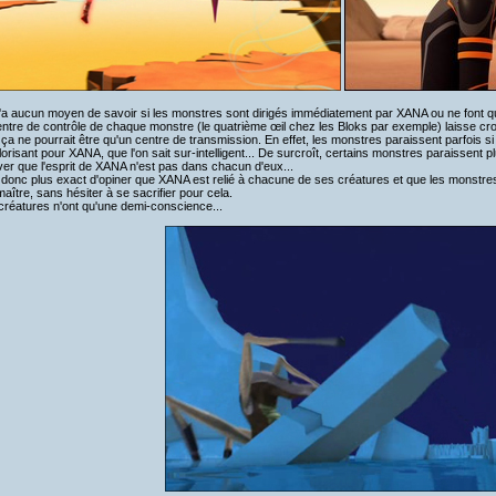
a aucun moyen de savoir si les monstres sont dirigés immédiatement par XANA ou ne font qu'
ntre de contrôle de chaque monstre (le quatrième œil chez les Bloks par exemple) laisse cro
ça ne pourrait être qu'un centre de transmission. En effet, les monstres paraissent parfois si
orisant pour XANA, que l'on sait sur-intelligent... De surcroît, certains monstres paraissent p
er que l'esprit de XANA n'est pas dans chacun d'eux...
t donc plus exact d'opiner que XANA est relié à chacune de ses créatures et que les monstr
maître, sans hésiter à se sacrifier pour cela.
créatures n'ont qu'une demi-conscience...