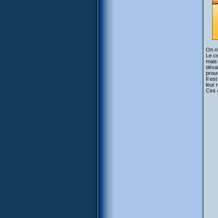
On n'
Le ce
mais 
déval
prouv
Il es
leur 
Ces 