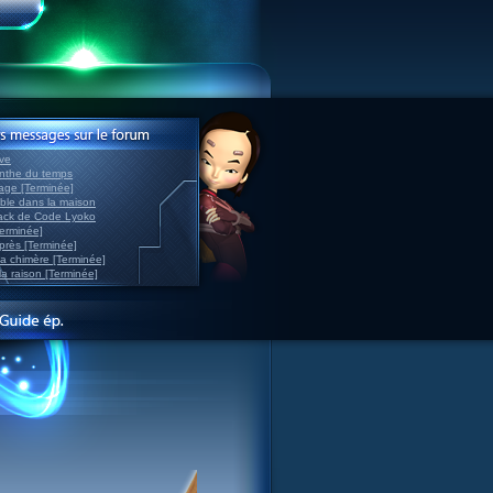
ve
inthe du temps
nage [Terminée]
able dans la maison
back de Code Lyoko
Terminée]
après [Terminée]
sa chimère [Terminée]
la raison [Terminée]