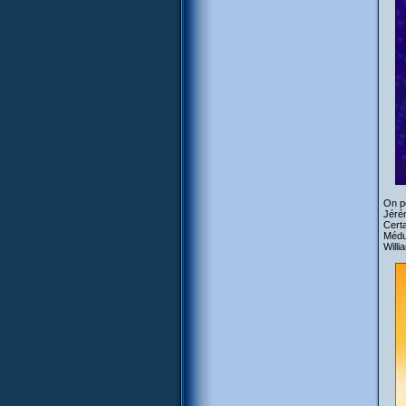
On pe
Jéré
Certa
Médu
Willi