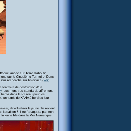
ttaque lancée sur Terre d'aboutir.
ions sur le Cinquième Territoire. Dans
 leur recherche sur l'interface
(
voir
 tentative de destruction d'un
n
)
. Les monstres standards affrontent
es héros dans le Réseau pour les
t les ennemis de XANA à bord de leur
iser, dévirtualiser la jeune fille revient
s la saison 3, il ne l'attaquera pas non
er la jeune fille dans la Mer Numérique.