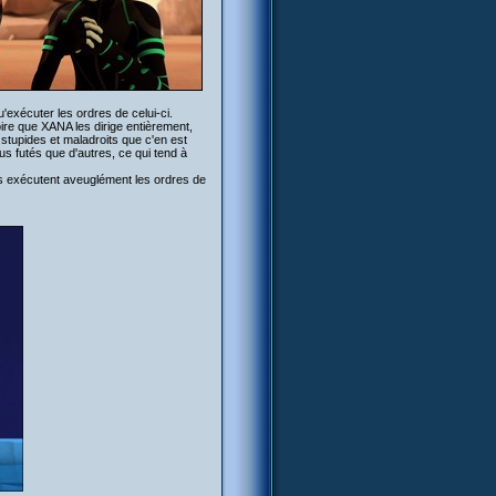
exécuter les ordres de celui-ci.
ire que XANA les dirige entièrement,
 stupides et maladroits que c'en est
lus futés que d'autres, ce qui tend à
es exécutent aveuglément les ordres de