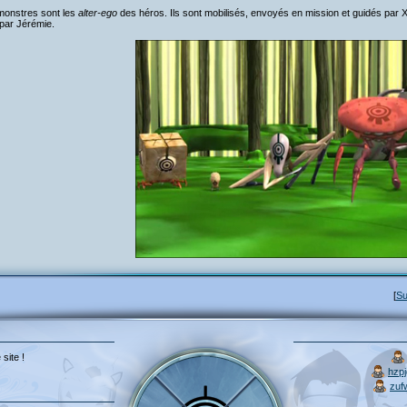
monstres sont les
alter-ego
des héros. Ils sont mobilisés, envoyés en mission et guidés par 
par Jérémie.
[
Su
 site !
hzp
zuf