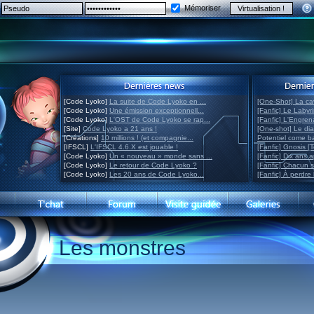
Mémoriser
[Code Lyoko]
La suite de Code Lyoko en ...
[One-Shot] La ca
[Code Lyoko]
Une émission exceptionnell...
[Fanfic] Le Labyr
[Code Lyoko]
L'OST de Code Lyoko se rap...
[Fanfic] L'Engre
[Site]
Code Lyoko a 21 ans !
[One-shot] Le di
[Créations]
10 millions ! (et compagnie...
Potentiel come 
[IFSCL]
L'IFSCL 4.6.X est jouable !
[Fanfic] Gnosis [
[Code Lyoko]
Un « nouveau » monde sans ...
[Fanfic] Dix ans 
[Code Lyoko]
Le retour de Code Lyoko ?
[Fanfic] Chacun 
[Code Lyoko]
Les 20 ans de Code Lyoko...
[Fanfic] À perdre 
Les monstres