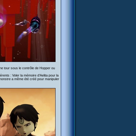
ne tour sous le contrôle de Hopper ou
rents : Voler la mémoire d'Aelita pour la
 monstre a même été créé pour manipuler