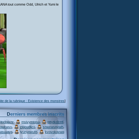
XANA tout comme Odd, Ulrich et Yumi le
ite de la rubrique : Existence des monstres
]
Derniers membres inscrits
,
,
,
itgdqiixnr
msivymtqsu
pttytkdzmf
,
,
,
jqwkwvv
ztgoudljzx
snwxwvpywh
,
,
weuuqvg
lyuhypwufd
kvovokqvwq