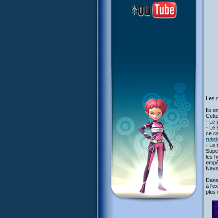
Les m
Ils o
Cette
- Le 
- Le 
ce ca
rubri
- Le 
Supe
les h
empêc
Navs
Dans 
à l'e
plus 