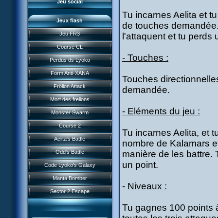
Jeu social
Tu incarnes Aelita et t
Jeux flash
de touches demandée. Si
Jeu FR3
l'attaquent et tu perds
Course CL
- Touches :
Perdus ds Lyoko
Form Anti-XANA
Touches directionnelle
Frôlion Attack
demandée.
Mort des frelions
- Eléments du jeu :
Monster Swarm
Course 2
Tu incarnes Aelita, et 
Présentation
Aelita's Battle
nombre de Kalamars et d
News IFSCL
Odd's Battle
manière de les battre. 
Le créateur
un point.
Code Lyoko's Galaxy
Médias
Manta Bomber
Questions fréquentes
- Niveaux :
Sector 2 Escape
Téléchargements
Tu gagnes 100 points 
Réseau IFSCL