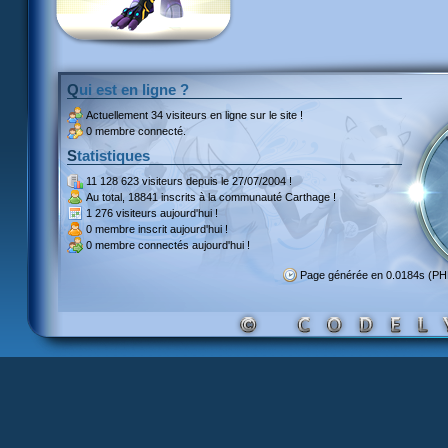
Qui est en ligne ?
Actuellement
34 visiteurs
en ligne sur le site !
0 membre connecté.
Statistiques
11 128 623 visiteurs
depuis le 27/07/2004 !
Au total,
18841 inscrits
à la communauté Carthage !
1 276 visiteurs
aujourd'hui !
0 membre inscrit
aujourd'hui !
0 membre
connectés aujourd'hui !
Page générée en 0.0184s (P