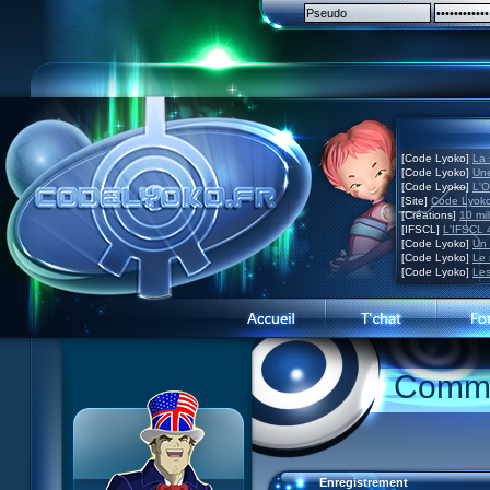
[Code Lyoko]
La 
[Code Lyoko]
Une
[Code Lyoko]
L'O
[Site]
Code Lyoko
[Créations]
10 mil
[IFSCL]
L'IFSCL 4
[Code Lyoko]
Un 
[Code Lyoko]
Le 
[Code Lyoko]
Les
Commu
Enregistrement