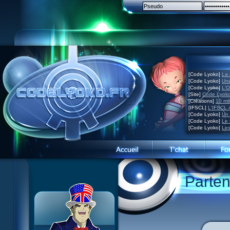
[Code Lyoko]
La 
[Code Lyoko]
Une
[Code Lyoko]
L'O
[Site]
Code Lyoko
[Créations]
10 mil
[IFSCL]
L'IFSCL 4
[Code Lyoko]
Un 
[Code Lyoko]
Le 
[Code Lyoko]
Les
Parten