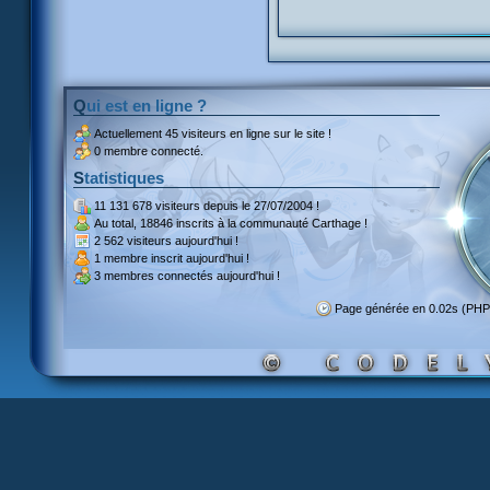
Qui est en ligne ?
Actuellement
45 visiteurs
en ligne sur le site !
0 membre connecté.
Statistiques
11 131 678 visiteurs
depuis le 27/07/2004 !
Au total,
18846 inscrits
à la communauté Carthage !
2 562 visiteurs
aujourd'hui !
1 membre inscrit
aujourd'hui !
3 membres
connectés aujourd'hui !
Page générée en 0.02s (PHP