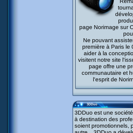
Remar
tourn
dévelo
produ
page Norimage sur C
pou
Ne pouvant assister
première à Paris le
aider à la concepti
visitent notre site l'
page offre une p
communautaire et hu
l'esprit de Nor
3DDuo
3DDuo est une société
à destination des profe
soient promotionnels, 
autre... 3DDuo a dével