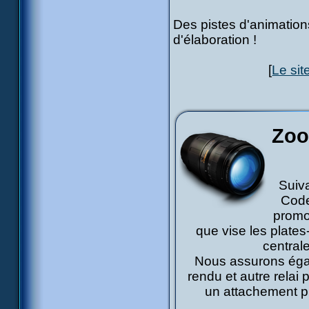
Des pistes d'animatio
d'élaboration !
[
Le si
Zoo
Suiva
Code
promo
que vise les plates
central
Nous assurons égal
rendu et autre relai 
un attachement plu