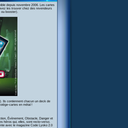
ponible depuis novembre 2006. Les cartes
ouvez les trouver chez des revendeurs
k ou booster).
u). Ils contiennent chacun un deck de
rotège-cartes en métal !
 Action, Évènement, Obstacle, Danger et
es héros qui, elles, sont recto-verso.
 vente avec le magazine Code Lyoko 2.0