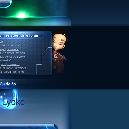
ve
inthe du temps
nage [Terminée]
able dans la maison
back de Code Lyoko
Terminée]
après [Terminée]
sa chimère [Terminée]
la raison [Terminée]
e Lyoko