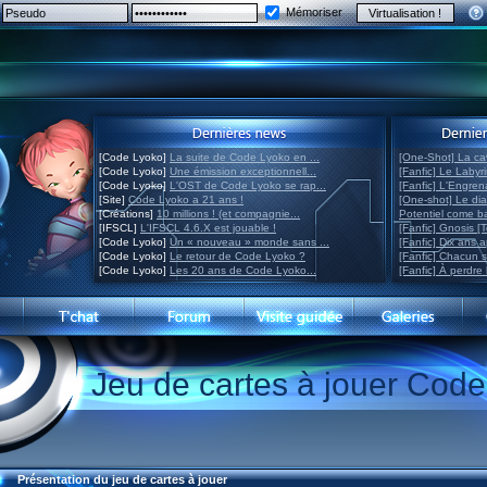
Mémoriser
[Code Lyoko]
La suite de Code Lyoko en ...
[One-Shot] La ca
[Code Lyoko]
Une émission exceptionnell...
[Fanfic] Le Labyr
[Code Lyoko]
L'OST de Code Lyoko se rap...
[Fanfic] L'Engre
[Site]
Code Lyoko a 21 ans !
[One-shot] Le di
[Créations]
10 millions ! (et compagnie...
Potentiel come 
[IFSCL]
L'IFSCL 4.6.X est jouable !
[Fanfic] Gnosis [
[Code Lyoko]
Un « nouveau » monde sans ...
[Fanfic] Dix ans 
[Code Lyoko]
Le retour de Code Lyoko ?
[Fanfic] Chacun 
[Code Lyoko]
Les 20 ans de Code Lyoko...
[Fanfic] À perdre 
Jeu de cartes à jouer Cod
Présentation du jeu de cartes à jouer