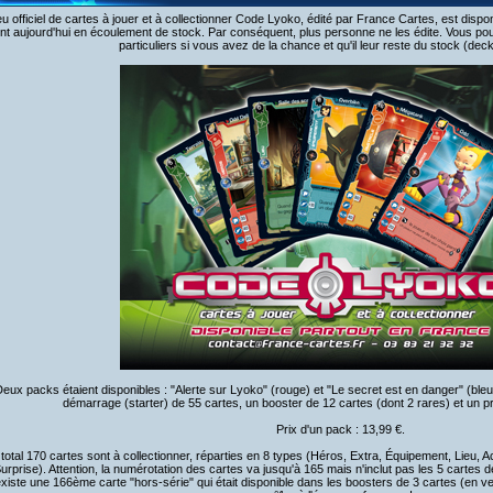
eu officiel de cartes à jouer et à collectionner Code Lyoko, édité par France Cartes, est dis
nt aujourd'hui en écoulement de stock. Par conséquent, plus personne ne les édite. Vous p
particuliers si vous avez de la chance et qu'il leur reste du stock (dec
eux packs étaient disponibles : "Alerte sur Lyoko" (rouge) et "Le secret est en danger" (ble
démarrage (starter) de 55 cartes, un booster de 12 cartes (dont 2 rares) et un p
Prix d'un pack : 13,99 €.
total 170 cartes sont à collectionner, réparties en 8 types (Héros, Extra, Équipement, Lieu,
urprise). Attention, la numérotation des cartes va jusqu'à 165 mais n'inclut pas les 5 cartes d
 existe une 166ème carte "hors-série" qui était disponible dans les boosters de 3 cartes (en