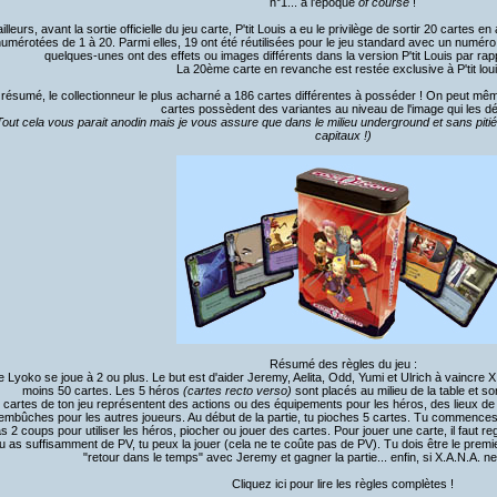
n°1... à l'époque
of course
!
illeurs, avant la sortie officielle du jeu carte, P'tit Louis a eu le privilège de sortir 20 cartes
umérotées de 1 à 20. Parmi elles, 19 ont été réutilisées pour le jeu standard avec un numéro 
quelques-unes ont des effets ou images différents dans la version P'tit Louis par rap
La 20ème carte en revanche est restée exclusive à P'tit loui
 résumé, le collectionneur le plus acharné a 186 cartes différentes à posséder ! On peut m
cartes possèdent des variantes au niveau de l'image qui les d
Tout cela vous parait anodin mais je vous assure que dans le milieu underground et sans pitié
capitaux !)
Résumé des règles du jeu :
 Lyoko se joue à 2 ou plus. Le but est d'aider Jeremy, Aelita, Odd, Yumi et Ulrich à vaincre X
moins 50 cartes. Les 5 héros
(cartes recto verso)
sont placés au milieu de la table et s
 cartes de ton jeu représentent des actions ou des équipements pour les héros, des lieux de
embûches pour les autres joueurs. Au début de la partie, tu pioches 5 cartes. Tu commences av
as 2 coups pour utiliser les héros, piocher ou jouer des cartes. Pour jouer une carte, il faut r
tu as suffisamment de PV, tu peux la jouer (cela ne te coûte pas de PV). Tu dois être le premi
"retour dans le temps" avec Jeremy et gagner la partie... enfin, si X.A.N.A. n
Cliquez ici pour lire les règles complètes !