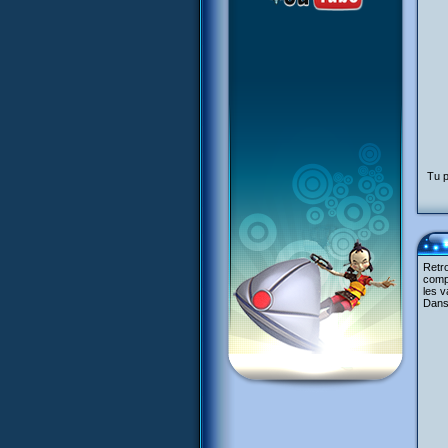
Tu p
Retro
compl
les v
Dans 