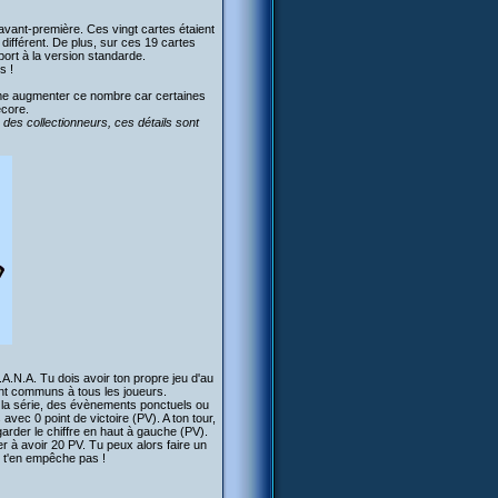
 en avant-première. Ces vingt cartes étaient
différent. De plus, sur ces 19 cartes
port à la version standarde.
s !
ême augmenter ce nombre car certaines
écore.
 des collectionneurs, ces détails sont
.A.N.A. Tu dois avoir ton propre jeu d'au
ont communs à tous les joueurs.
 la série, des évènements ponctuels ou
ec 0 point de victoire (PV). A ton tour,
egarder le chiffre en haut à gauche (PV).
er à avoir 20 PV. Tu peux alors faire un
e t'en empêche pas !