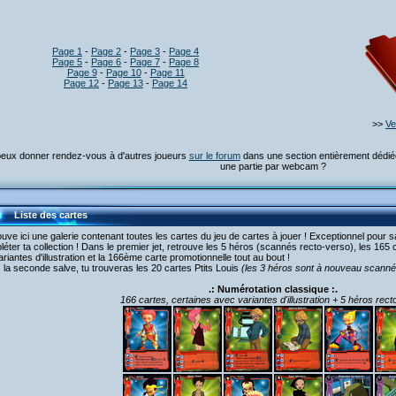
Page 1
-
Page 2
-
Page 3
-
Page 4
Page 5
-
Page 6
-
Page 7
-
Page 8
Page 9
-
Page 10
-
Page 11
Page 12
-
Page 13
-
Page 14
>>
Ve
eux donner rendez-vous à d'autres joueurs
sur le forum
dans une section entièrement dédiée
une partie par webcam ?
Liste des cartes
uve ici une galerie contenant toutes les cartes du jeu de cartes à jouer ! Exceptionnel pour s
éter ta collection ! Dans le premier jet, retrouve les 5 héros (scannés recto-verso), les 165
ariantes d'illustration et la 166ème carte promotionnelle tout au bout !
la seconde salve, tu trouveras les 20 cartes Ptits Louis
(les 3 héros sont à nouveau scanné
.: Numérotation classique :.
166 cartes, certaines avec variantes d'illustration + 5 héros rec