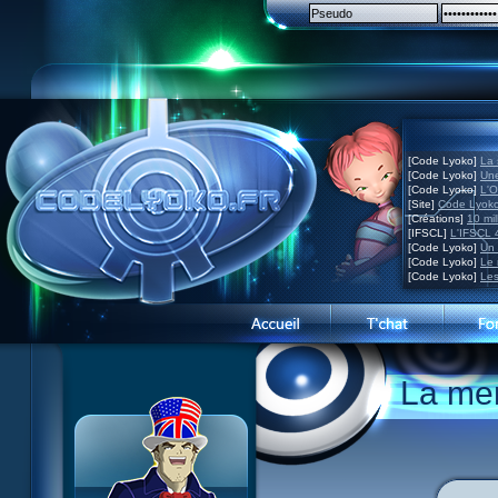
[Code Lyoko]
La 
[Code Lyoko]
Une
[Code Lyoko]
L'O
[Site]
Code Lyoko
[Créations]
10 mil
[IFSCL]
L'IFSCL 4
[Code Lyoko]
Un 
[Code Lyoko]
Le 
[Code Lyoko]
Les
Présentation du site
La mer
Visite guidée
Inscription
Contact
Concours