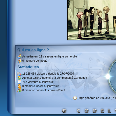
Qui est en ligne ?
Actuellement
22 visiteurs
en ligne sur le site !
0 membre connecté.
Statistiques
11 128 059 visiteurs
depuis le 27/07/2004 !
Au total,
18841 inscrits
à la communauté Carthage !
712 visiteurs
aujourd'hui !
0 membre inscrit
aujourd'hui !
0 membre
connectés aujourd'hui !
Page générée en 0.0235s (P