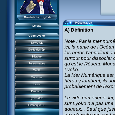
L'équipe
LyokoRéseau
Professionnels
Présentation
Le site
A) Définition
Code Lyoko
Note : Par la mer numé
News CL
News CL
ici, la partie de l'Océ
Guide des ép.
les héros l'appellent 
Guide des ép.
Histoire
surtout pour dissocier
Histoire
qu'est le Réseau Mondial
Personnages
Personnages
Lyoko.
XANA
Acteurs
La Mer Numérique est p
Monstres
héros y tombent, ils so
XANA
Lieux
probablement de l'expr
Monstres
Garage Kids
Dossiers
Lieux
Le vide numérique, lui
Bande dessinée
Lyokostats
Musiques
Dossiers
sur Lyoko n'a pas une 
CL Chronicles
Historique CL
Vidéos
aqueux... Sauf que jus
Lyokostats
Évènements CL
Jeu FR3
gaz n'existe pas sur L
Renders & images HD