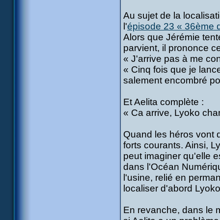
Au sujet de la localis
l'
épisode 23 « 36ème 
Alors que Jérémie tente
parvient, il prononce 
« J'arrive pas à me co
« Cinq fois que je lanc
salement encombré pou
Et Aelita complète :
« Ca arrive, Lyoko cha
Quand les héros vont d
forts courants. Ainsi,
peut imaginer qu'elle e
dans l'Océan Numérique
l'usine, relié en perm
localiser d'abord Lyok
En revanche, dans le m