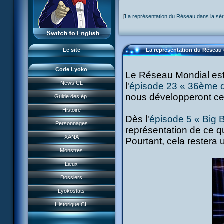
L'équipe
[
La représentation du Réseau dans la sér
LyokoRéseau
Professionnels
Le site
La représentation du Réseau 
Code Lyoko
Le Réseau Mondial est 
News CL
l'
épisode 23 « 36ème 
News CL
nous développeront cel
Guide des ép.
Guide des ép.
Histoire
Histoire
Dès l'
épisode 5 « Big 
Personnages
représentation de ce q
Personnages
XANA
Pourtant, cela restera 
Acteurs
Monstres
XANA
Lieux
Monstres
Garage Kids
Dossiers
Lieux
Bande dessinée
Lyokostats
Musiques
Dossiers
CL Chronicles
Historique CL
Vidéos
Lyokostats
Évènements CL
Jeu FR3
Renders & images HD