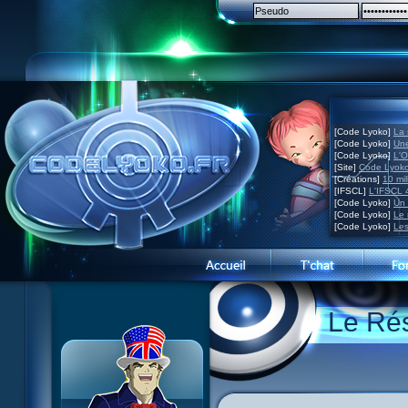
[Code Lyoko]
La 
[Code Lyoko]
Une
[Code Lyoko]
L'O
[Site]
Code Lyoko
[Créations]
10 mil
[IFSCL]
L'IFSCL 4
[Code Lyoko]
Un 
[Code Lyoko]
Le 
[Code Lyoko]
Les
Présentation du site
Le Ré
Visite guidée
Inscription
Contact
Concours