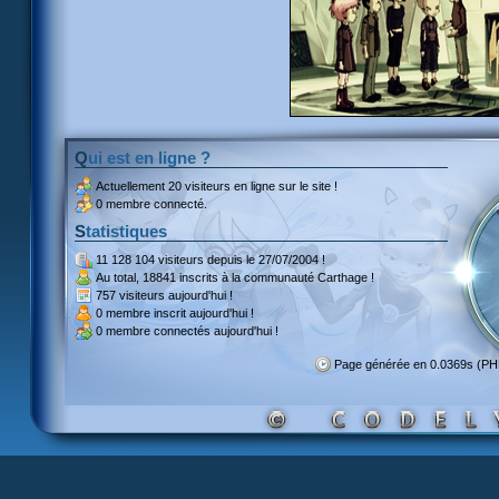
Qui est en ligne ?
Actuellement
20 visiteurs
en ligne sur le site !
0 membre connecté.
Statistiques
11 128 104 visiteurs
depuis le 27/07/2004 !
Au total,
18841 inscrits
à la communauté Carthage !
757 visiteurs
aujourd'hui !
0 membre inscrit
aujourd'hui !
0 membre
connectés aujourd'hui !
Page générée en 0.0369s (P