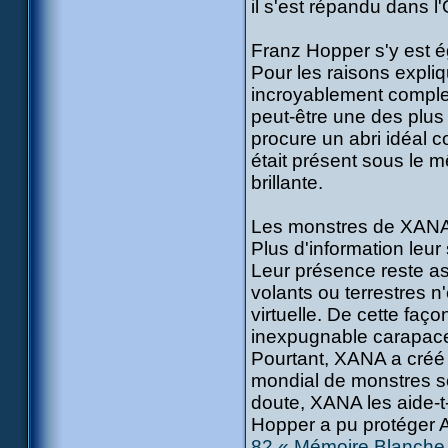
il s'est répandu dans 
Franz Hopper s'y est é
Pour les raisons expli
incroyablement complexe
peut-être une des plu
procure un abri idéal 
était présent sous le 
brillante.
Les monstres de XANA
Plus d'information leu
Leur présence reste a
volants ou terrestres n
virtuelle. De cette fa
inexpugnable carapace
Pourtant, XANA a créé 
mondial de monstres s
doute, XANA les aide-t
Hopper a pu protéger A
82 « Mémoire Blanche