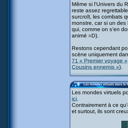
Même si l'Univers du R
reste assez regrettable
surcroît, les combats 
monstre, car si un des
qui, comme on s'en dou
animé =D).
Restons cependant posi
scène uniquement dans
71 « Premier voyage »
Cousins ennemis »
).
Les mondes virtuels dans le
Les mondes virtuels p
ici
.
Contrairement à ce qu'o
et surtout, ils sont creu