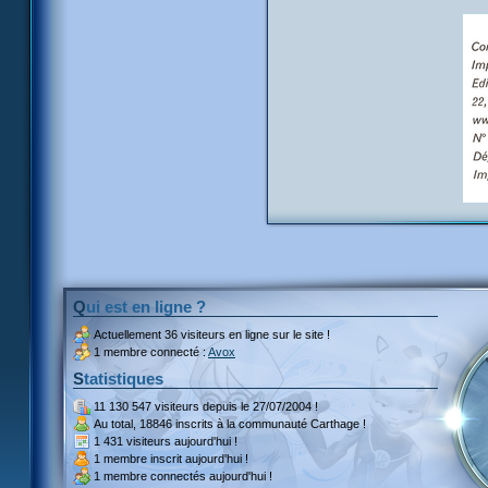
Qui est en ligne ?
Actuellement
36 visiteurs
en ligne sur le site !
1 membre connecté :
Avox
Statistiques
11 130 547 visiteurs
depuis le 27/07/2004 !
Au total,
18846 inscrits
à la communauté Carthage !
1 431 visiteurs
aujourd'hui !
1 membre inscrit
aujourd'hui !
1 membre
connectés aujourd'hui !