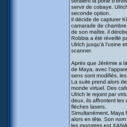
seraient la porte d'entr
servir de cobaye. Ulric
seconde option.
Il décide de capturer 
camarade de chambre à l
de son maître, il dérob
Robbia a été réveillé p
Ulrich jusqu'à l'usine
scanner.
Après que Jérémie a lan
de Maya, avec l'appar
sens sont modifiés, le
La suite prend alors d
monde virtuel. Des caf
Ulrich le rejoint par vi
deux, ils affrontent le
flèches lasers.
Simultanément, Maya fu
alors en tête. Son nom
les monstres est XANA