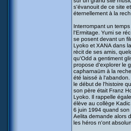
sur un grand site music
s'évanouit de ce site e
éternellement à la rech
Interrompant un temps l
l'Ermitage. Yumi se ré
se posent devant un fil
Lyoko et XANA dans la 
récit de ses amis, quel
qu'Odd a gentiment gli
propose d'explorer le g
capharnaüm à la recher
été laissé à l'abandon
le début de l'histoire q
son père était Franz Ho
Lyoko. Il rappelle égale
élève au collège Kadic
6 juin 1994 quand son p
Aelita demande alors d
les héros n'ont absol