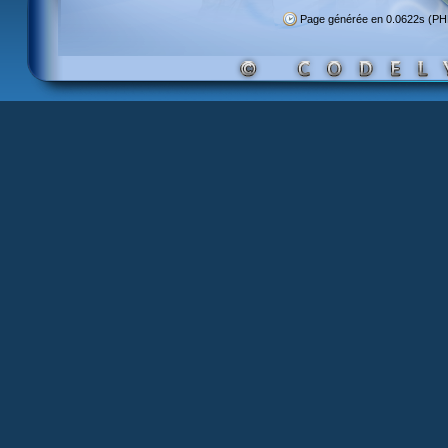
Page générée en 0.0622s (P