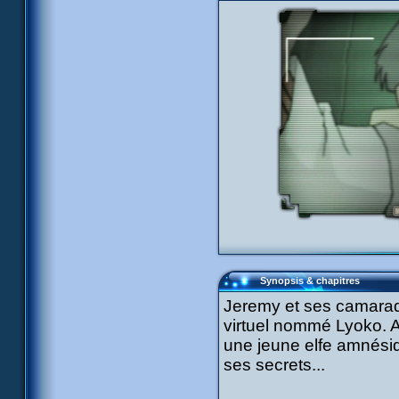
Synopsis & chapitres
Jeremy et ses camarad
virtuel nommé Lyoko. Au
une jeune elfe amnésiq
ses secrets...