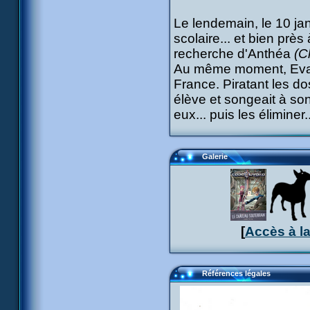
Le lendemain, le 10 jan
scolaire... et bien prè
recherche d'Anthéa
(C
Au même moment, Eva S
France. Piratant les do
élève et songeait à so
eux... puis les éliminer.
Galerie
[
Accès à l
Références légales