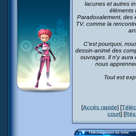
lacunes et autres i
éléments 
Paradoxalement, des é
TV, comme la rencontre 
arr
C'est pourquoi, nous
dessin-animé des comp
ouvrages. Il n'y aur
nous apprennen
Tout est expo
[
Accès rapide
] [
Télé
court
] [
Rés
Téléchargement du tome